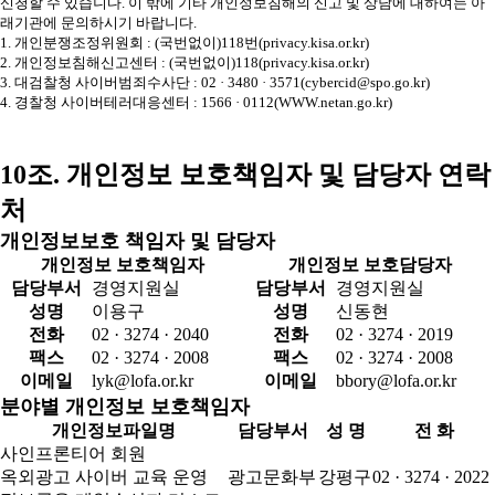
신청할 수 있습니다. 이 밖에 기타 개인정보침해의 신고 및 상담에 대하여는 아
래기관에 문의하시기 바랍니다.
1. 개인분쟁조정위원회 : (국번없이)118번(privacy.kisa.or.kr)
2. 개인정보침해신고센터 : (국번없이)118(privacy.kisa.or.kr)
3. 대검찰청 사이버범죄수사단 : 02 · 3480 · 3571(cybercid@spo.go.kr)
4. 경찰청 사이버테러대응센터 : 1566 · 0112(WWW.netan.go.kr)
10조. 개인정보 보호책임자 및 담당자 연락
처
개인정보보호 책임자 및 담당자
개인정보 보호책임자
개인정보 보호담당자
담당부서
경영지원실
담당부서
경영지원실
성명
이용구
성명
신동현
전화
02 · 3274 · 2040
전화
02 · 3274 · 2019
팩스
02 · 3274 · 2008
팩스
02 · 3274 · 2008
이메일
lyk@lofa.or.kr
이메일
bbory@lofa.or.kr
분야별 개인정보 보호책임자
개인정보파일명
담당부서
성 명
전 화
사인프론티어 회원
옥외광고 사이버 교육 운영
광고문화부
강평구
02 · 3274 · 2022