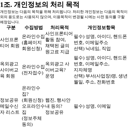
1조. 개인정보의 처리 목적
개인정보는 다음의 목적을 위해 처리됩니다. 처리한 개인정보는 다음의 목적이
외의 용도로는 사용되지 않으며, 이용목적이 변경될 시에는 사전 동의를 구할
예정입니다.
구분
수집방법
처리목적
개인정보항목
사인프론티어
온라인수집
필수) 성명, 아이디, 핸드폰
사인프론
활동 참여,
(홈페이지
번호, 이메일주소
티어 회원
채택된 글의
회원신청)
선택) 닉네임, 직업
원고료 지급
필수) 성명, 아이디, 핸드폰
옥외광고
옥외광고 사
번호, 이메일주소,
온라인수집
사이버교
이버교육?
지자체명
(전자접수)
육 회원
운영
선택) 부서(사업장)명, 생년
월일, 주소, 전화번호
온라인수
집?
정보공유
(회원신청)
웹진, 행사안
메일수신
오프라인수
내 등의?
필수) 성명, 이메일
자 리스트
집
정보공유
(정보주체
동의)