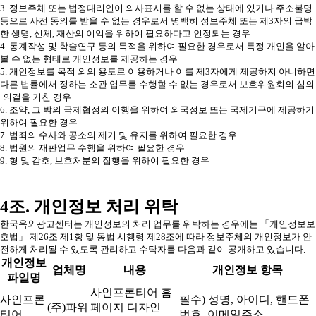
3. 정보주체 또는 법정대리인이 의사표시를 할 수 없는 상태에 있거나 주소불명
등으로 사전 동의를 받을 수 없는 경우로서 명백히 정보주체 또는 제3자의 급박
한 생명, 신체, 재산의 이익을 위하여 필요하다고 인정되는 경우
4. 통계작성 및 학술연구 등의 목적을 위하여 필요한 경우로서 특정 개인을 알아
볼 수 없는 형태로 개인정보를 제공하는 경우
5. 개인정보를 목적 외의 용도로 이용하거나 이를 제3자에게 제공하지 아니하면
다른 법률에서 정하는 소관 업무를 수행할 수 없는 경우로서 보호위원회의 심의
·의결을 거친 경우
6. 조약, 그 밖의 국제협정의 이행을 위하여 외국정보 또는 국제기구에 제공하기
위하여 필요한 경우
7. 범죄의 수사와 공소의 제기 및 유지를 위하여 필요한 경우
8. 법원의 재판업무 수행을 위하여 필요한 경우
9. 형 및 감호, 보호처분의 집행을 위하여 필요한 경우
4조. 개인정보 처리 위탁
한국옥외광고센터는 개인정보의 처리 업무를 위탁하는 경우에는 「개인정보보
호법」 제26조 제1항 및 동법 시행령 제28조에 따라 정보주체의 개인정보가 안
전하게 처리될 수 있도록 관리하고 수탁자를 다음과 같이 공개하고 있습니다.
개인정보
업체명
내용
개인정보 항목
파일명
사인프론티어 홈
사인프론
필수) 성명, 아이디, 핸드폰
(주)파워
페이지 디자인
티어
번호, 이메일주소