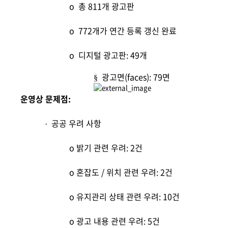
o
총 811개 광고판
o
772
개가 연간 등록 갱신 완료
o
디지털 광고판: 49개
광고면(faces): 79면
§
운영상 문제점:
공공 우려 사항
·
o
밝기 관련 우려: 2건
o
혼잡도 / 위치 관련 우려: 2건
o
유지관리 상태 관련 우려: 10건
o
광고 내용 관련 우려: 5건