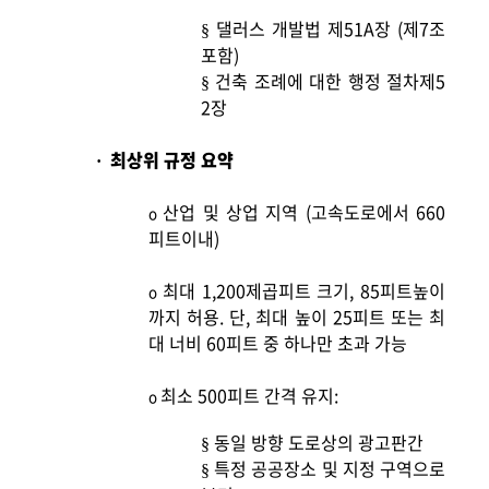
댈러스 개발법 제51A장 (제7조
§
포함)
건축 조례에 대한 행정 절차제5
§
2장
최상위 규정 요약
·
산업 및 상업 지역 (고속도로에서 660
o
피트이내)
최대 1,200제곱피트 크기, 85피트높이
o
까지 허용. 단, 최대 높이 25피트 또는 최
대 너비 60피트 중 하나만 초과 가능
최소 500피트 간격 유지:
o
동일 방향 도로상의 광고판간
§
특정 공공장소 및 지정 구역으로
§