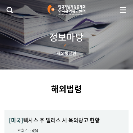
본문 바로가기
정보마당
해외통신원
해외법령
[미국]
텍사스 주 댈러스 시 옥외광고 현황
조회수 : 434