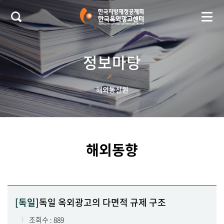
본문 바로가기
정보마당
해외통신원
해외동향
[독일]
독일 옥외광고의 다면적 규제 구조
조회수 : 889