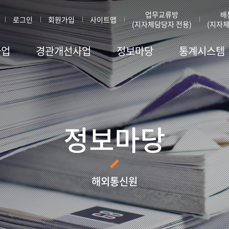
업무교류방
배
로그인
회원가입
사이트맵
(지자체담당자 전용)
(지자체
사업
경관개선사업
정보마당
통계시스템
정보마당
해외통신원