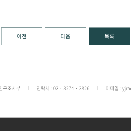
이전
다음
목록
 연구조사부
연락처 : 02 · 3274 · 2826
이메일 : yjra@