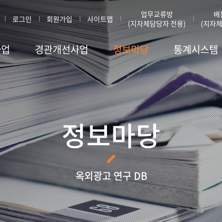
업무교류방
배
로그인
회원가입
사이트맵
(지자체담당자 전용)
(지자체
사업
경관개선사업
정보마당
통계시스템
정보마당
옥외광고 연구 DB