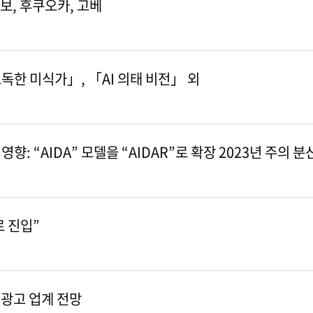
보, 후쿠오카, 고베
독한 미식가」, 「AI 의태 비전」 외
로 진입”
외광고 업계 전망