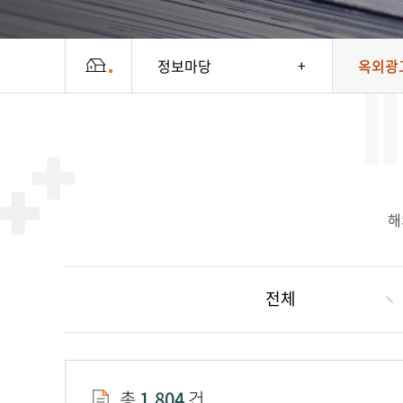
정보마당
옥외광고
해
전체
총
1,804
건