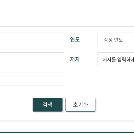
연도
저자
검색
초기화