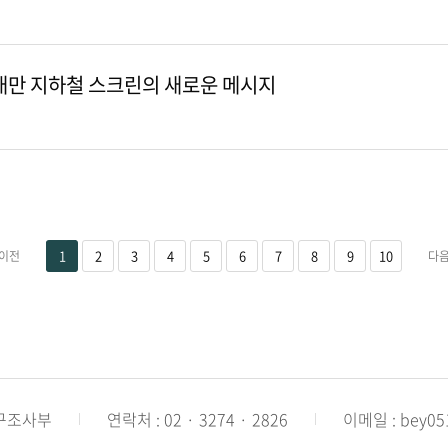
 대만 지하철 스크린의 새로운 메시지
1
2
3
4
5
6
7
8
9
10
연구조사부
연락처 : 02 · 3274 · 2826
이메일 : bey051