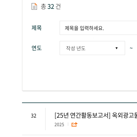
총
32
건
제목
연도
~
[25년 연간활동보고서] 옥외광고물
32
2025