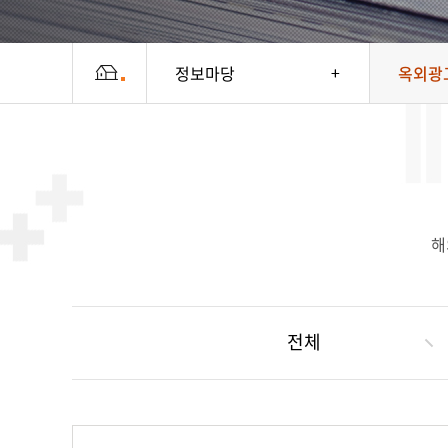
정보마당
옥외광고
해
전체