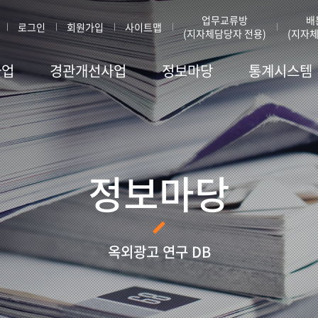
업무교류방
배
로그인
회원가입
사이트맵
(지자체담당자 전용)
(지자체
사업
경관개선사업
정보마당
통계시스템
정보마당
옥외광고 연구 DB