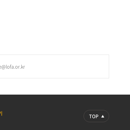
@lofa.or.kr
기