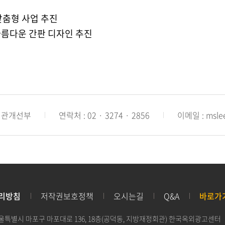
맞춤형 사업 추진
아름다운 간판 디자인 추진
 경관개선부
연락처 : 02 · 3274 · 2856
이메일 : mslee
리방침
저작권보호정책
오시는길
Q&A
바로가
2 서울특별시 마포구 마포대로 136, 18층(공덕동, 지방재정회관) 한국옥외광고센터