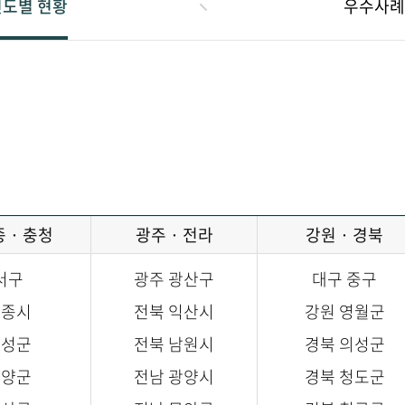
연도별 현황
우수사례
종 · 충청
광주 · 전라
강원 · 경북
서구
광주 광산구
대구 중구
세종시
전북 익산시
강원 영월군
음성군
전북 남원시
경북 의성군
단양군
전남 광양시
경북 청도군