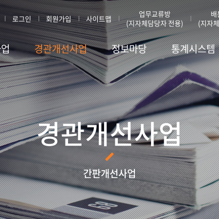
업무교류방
배
로그인
회원가입
사이트맵
(지자체담당자 전용)
(지자체
사업
경관개선사업
정보마당
통계시스템
경관개선사업
간판개선사업