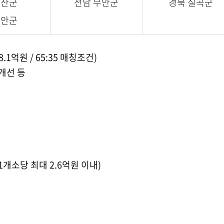
예산군
전남 무안군
경북 칠곡군
태안군
8.1억원 / 65:35 매칭조건)
개선 등
개소당 최대 2.6억원 이내)