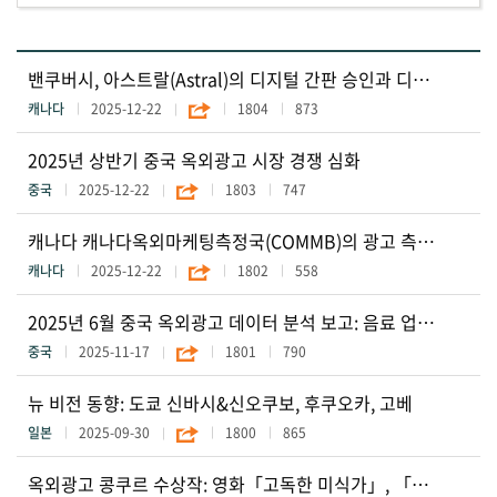
밴쿠버시, 아스트랄(Astral)의 디지털 간판 승인과 디지털 간판용 정책 프레임워크 통과
캐나다
2025-12-22
1804
873
2025년 상반기 중국 옥외광고 시장 경쟁 심화
중국
2025-12-22
1803
747
캐나다 캐나다옥외마케팅측정국(COMMB)의 광고 측정 방법론
캐나다
2025-12-22
1802
558
2025년 6월 중국 옥외광고 데이터 분석 보고: 음료 업종 최대 광고비 투입, 엘리베이터 옥외광고 급성장
중국
2025-11-17
1801
790
뉴 비전 동향: 도쿄 신바시&신오쿠보, 후쿠오카, 고베
일본
2025-09-30
1800
865
옥외광고 콩쿠르 수상작: 영화「고독한 미식가」, 「AI 의태 비전」 외