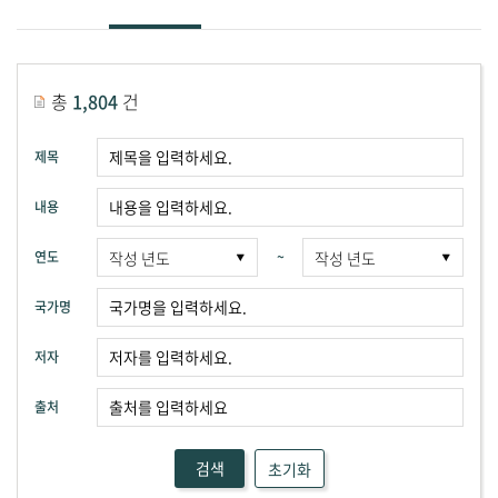
총
1,804
건
제목
내용
연도
~
국가명
저자
출처
검색
초기화